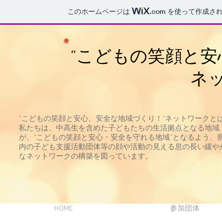
このホームページは
.com
を使って作成され
“こどもの笑顔と安
ネ
”こどもの笑顔と安心、安全な地域づくり！”ネットワークと
私たちは、中高生を含めた子どもたちの生活拠点となる地域
が、“こどもの笑顔と安心・安全を守れる地域”となるよう、
内の子ども支援活動団体等の顔や活動の見える息の長い緩や
なネットワークの構築を図っています。
HOME
参加団体